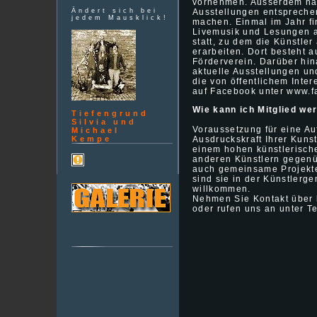
vornehmen. Ausserdem hat 
Ändert sich bei
Ausstellungen entspreche
jedem Mausklick!
machen. Einmal im Jahr fi
Livemusik und Lesungen 
statt, zu dem die Künstle
erarbeiten. Dort besteht a
Förderverein. Darüber hin
aktuelle Ausstellungen und
die von öffentlichem Inter
auf Facebook unter www.fa
Wie kann ich Mitglied we
Tiefengrund
Silvia und
Voraussetzung für eine Au
Michael
Kempe
Ausdruckskraft Ihrer Kuns
einem hohen künstlerisch
anderen Künstlern gegenü
auch gemeinsame Projekte 
sind sie in der Künstlerg
willkommen.
Nehmen Sie Kontakt über 
oder rufen uns an unter T