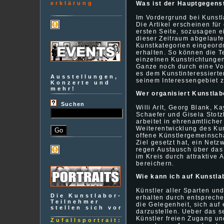
erklärung
Was ist der Hauptgegenst
Im Vordergrund bei Kunstla
Die Artikel erscheinen fü
ersten Seite, sozusagen ei
dieser Zeitraum abgelaufe
Kunstkategorien eingeordn
erhalten. So können die T
einzelnen Kunstrichtunge
Ganze noch durch eine Vol
es dem Kunstinteressierten
Ausstellungen,
seinem Interessengebiet z
Konzerte und
mehr!
Wer organisiert Kunstlab
Suchen
Willi Arlt, Georg Blank, K
Schaefer und Gisela Stot
arbeitet in ehrenamtlicher
Weiterentwicklung des Kun
offene Künstlergemeinscha
Ziel gesetzt hat, ein Net
regen Austausch über das 
im Kreis durch attraktive 
bereichern.
Wie kann ich auf Kunstla
Künstler aller Sparten un
Die Kunstlabor-
erhalten durch entsprech
Teilnehmer
die Gelegenheit, sich auf
stellen sich vor
darzustellen. Ueber das se
Künstler freien Zugang u
Zufallsportrait: