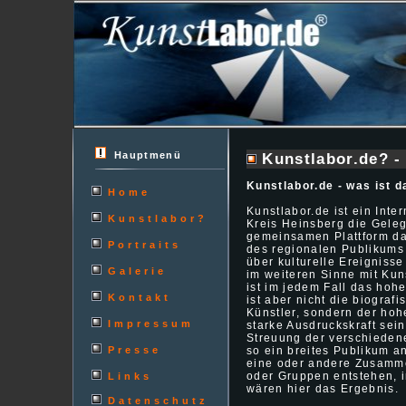
Hauptmenü
Kunstlabor.de? - 
Kunstlabor.de - was ist 
Home
Kunstlabor.de ist ein Inte
Kunstlabor?
Kreis Heinsberg die Gelege
gemeinsamen Plattform da
Portraits
des regionalen Publikums 
über kulturelle Ereignisse
Galerie
im weiteren Sinne mit Ku
ist im jedem Fall das hoh
Kontakt
ist aber nicht die biogra
Künstler, sondern der hoh
Impressum
starke Ausdruckskraft sein
Streuung der verschieden
Presse
so ein breites Publikum 
eine oder andere Zusamme
oder Gruppen entstehen, i
Links
wären hier das Ergebnis.
Datenschutz