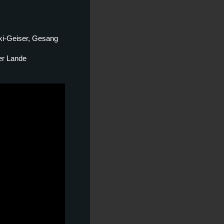
ki-Geiser, Gesang
er Lande