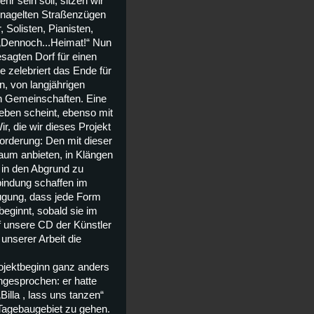
r sein soll, sitzen wir
ernagelten Straßenzügen
Solisten, Pianisten,
 „Dennoch...Heimat!“ Nun
sagten Dorf für einen
 zelebriert das Ende für
, von langjährigen
en Gemeinschaften. Eine
geben scheint, ebenso mit
, die wir dieses Projekt
orderung: Den mit dieser
aum anbieten, in Klängen
 in den Abgrund zu
bindung schaffen im
eugung, dass jede Form
beginnt, sobald sie im
f unsere CD der Künstler
unserer Arbeit die
ojektbeginn ganz anders
gesprochen: er hatte
illa , lass uns tanzen“
 Tagebaugebiet zu gehen.