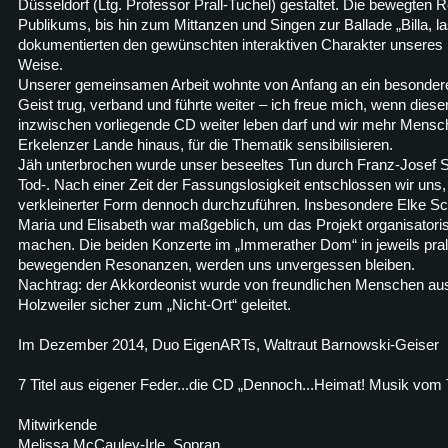
Düsseldorf (Ltg. Professor Prall-Tuchel) gestaltet. Die bewegten
Publikums, bis hin zum Mittanzen und Singen zur Ballade „Billa, l
dokumentierten den gewünschten interaktiven Charakter unseres 
Weise.
Unserer gemeinsamen Arbeit wohnte von Anfang an ein besonderer
Geist trug, verband und führte weiter – ich freue mich, wenn diese
inzwischen vorliegende CD weiter leben darf und wir mehr Mensc
Erkelenzer Lande hinaus, für die Thematik sensibilisieren.
Jäh unterbrochen wurde unser beseeltes Tun durch Franz-Josef S
Tod-. Nach einer Zeit der Fassungslosigkeit entschlossen wir uns, 
verkleinerter Form dennoch durchzuführen. Insbesondere Elke Schn
Maria und Elisabeth war maßgeblich, um das Projekt organisatori
machen. Die beiden Konzerte im „Immerather Dom“ in jeweils prall g
bewegenden Resonanzen, werden uns unvergessen bleiben.
Nachtrag: der Akkordeonist wurde von freundlichen Menschen a
Holzweiler sicher zum „Nicht-Ort“ geleitet.
Im Dezember 2014, Duo EigenARTs, Waltraut Barnowski-Geiser
7 Titel aus eigener Feder...die CD „Dennoch...Heimat! Musik vom
Mitwirkende
Melissa McCauley-Irle, Sopran