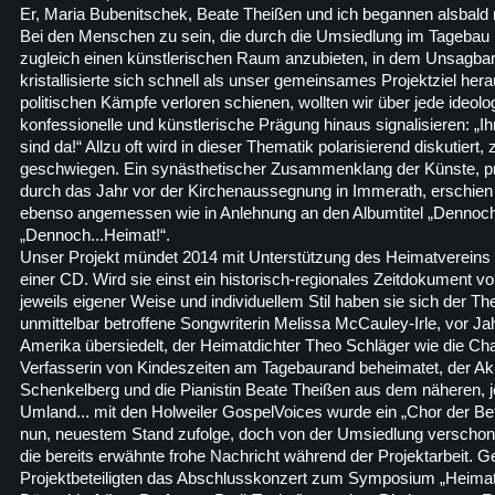
Er, Maria Bubenitschek, Beate Theißen und ich begannen alsbald 
Bei den Menschen zu sein, die durch die Umsiedlung im Tagebau i
zugleich einen künstlerischen Raum anzubieten, in dem Unsagb
kristallisierte sich schnell als unser gemeinsames Projektziel hera
politischen Kämpfe verloren schienen, wollten wir über jede ideolog
konfessionelle und künstlerische Prägung hinaus signalisieren: „Ihr 
sind da!“ Allzu oft wird in dieser Thematik polarisierend diskutiert, z
geschwiegen. Ein synästhetischer Zusammenklang der Künste, präs
durch das Jahr vor der Kirchenaussegnung in Immerath, erschien 
ebenso angemessen wie in Anlehnung an den Albumtitel „Dennoch...
„Dennoch...Heimat!“.
Unser Projekt mündet 2014 mit Unterstützung des Heimatvereins 
einer CD. Wird sie einst ein historisch-regionales Zeitdokument 
jeweils eigener Weise und individuellem Stil haben sie sich der Th
unmittelbar betroffene Songwriterin Melissa McCauley-Irle, vor J
Amerika übersiedelt, der Heimatdichter Theo Schläger wie die C
Verfasserin von Kindeszeiten am Tagebaurand beheimatet, der Ak
Schenkelberg und die Pianistin Beate Theißen aus dem näheren, j
Umland... mit den Holweiler GospelVoices wurde ein „Chor der Bet
nun, neuestem Stand zufolge, doch von der Umsiedlung verschont 
die bereits erwähnte frohe Nachricht während der Projektarbeit. G
Projektbeteiligten das Abschlusskonzert zum Symposium „Heimat“