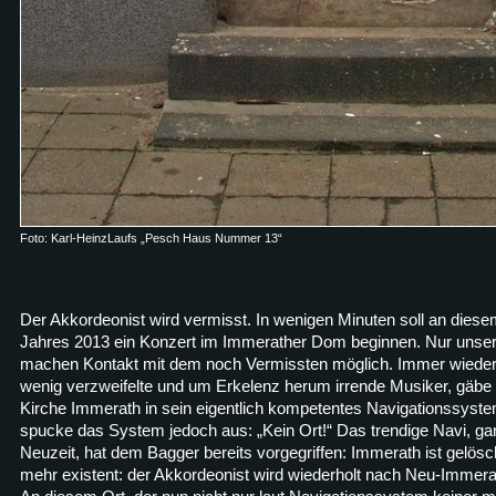
Foto: Karl-HeinzLaufs „Pesch Haus Nummer 13“
Der Akkordeonist wird vermisst. In wenigen Minuten soll an diese
Jahres 2013 ein Konzert im Immerather Dom beginnen. Nur unse
machen Kontakt mit dem noch Vermissten möglich. Immer wieder, 
wenig verzweifelte und um Erkelenz herum irrende Musiker, gäbe 
Kirche Immerath in sein eigentlich kompetentes Navigationssyste
spucke das System jedoch aus: „Kein Ort!“ Das trendige Navi, gan
Neuzeit, hat dem Bagger bereits vorgegriffen: Immerath ist gelös
mehr existent: der Akkordeonist wird wiederholt nach Neu-Immerat