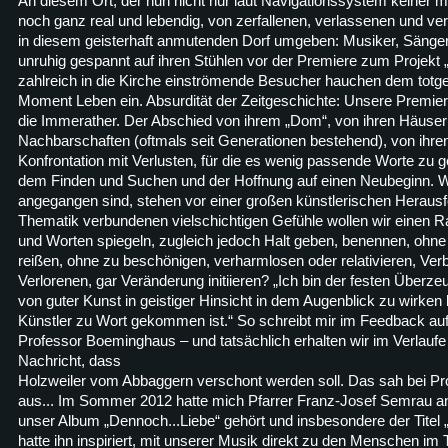
An diesem Ort, der nun nicht nur laut Navigationssystem keiner meh
noch ganz real und lebendig, von zerfallenen, verlassenen und v
in diesem geisterhaft anmutenden Dorf umgeben: Musiker, Sänger, 
unruhig gespannt auf ihren Stühlen vor der Premiere zum Projekt
zahlreich in die Kirche einströmende Besucher hauchen dem totge
Moment Leben ein. Absurdität der Zeitgeschichte: Unsere Premiere
die Immerather. Der Abschied von ihrem „Dom“, von ihren Häusern
Nachbarschaften (oftmals seit Generationen bestehend), von ihr
Konfrontation mit Verlusten, für die es wenig passende Worte zu 
dem Finden und Suchen und der Hoffnung auf einen Neubeginn. Wir
angegangen sind, stehen vor einer großen künstlerischen Herausf
Thematik verbundenen vielschichtigen Gefühle wollen wir einen R
und Worten spiegeln, zugleich jedoch Halt geben, benennen, ohne
reißen, ohne zu beschönigen, verharmlosen oder relativieren, Ver
Verlorenen, gar Veränderung initiieren? „Ich bin der festen Überz
von guter Kunst in geistiger Hinsicht in dem Augenblick zu wirken 
Künstler zu Wort gekommen ist.“ So schreibt mir im Feedback au
Professor Boeminghaus – und tatsächlich erhalten wir im Verlaufe 
Nachricht, dass
Holzweiler vom Abbaggern verschont werden soll. Das sah bei Pr
aus... Im Sommer 2012 hatte mich Pfarrer Franz-Josef Semrau an
unser Album „Dennoch...Liebe“ gehört und insbesondere der Titel „B
hatte ihn inspiriert, mit unserer Musik direkt zu den Menschen im