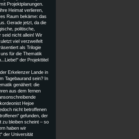
mit Projektplanungen.
hre Heimat verlieren,
ares Raum bekäme: das
us. Gerade jetzt, da die
ische, politische,
seid nicht allein! Wir
uletzt viel verzweifelt
entiert als Trilogie
uns für die Thematik
Liebe!“ der Projekttitel
der Erkelenzer Lande in
vom Tagebaurand sein? In
ematik genähert: die
ahren aus dem fernen
hansonschreibende
kordeonist Hejoe
edoch nicht betroffenen
roffenen“ gefunden, der
zu bleiben scheint – so
ern haben wir
 der Universität