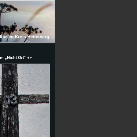
m „Nicht-Ort“ ++