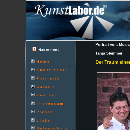
Portrait von: Musi
Hauptmenü
Tanja Stemmer
Home
Der Traum eine
Kunstlabor?
Portraits
Galerie
Kontakt
Impressum
Presse
Links
Datenschutz