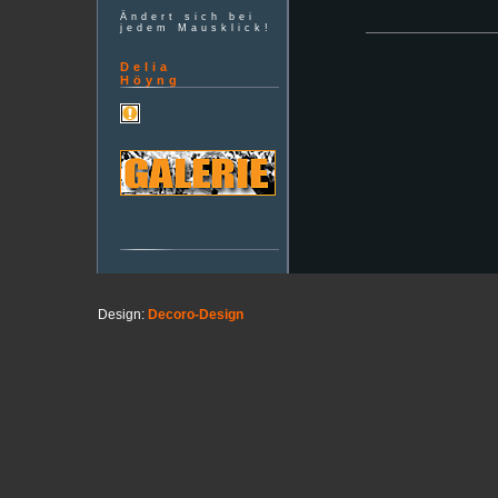
Ändert sich bei
jedem Mausklick!
Delia
Höyng
Design:
Decoro-Design