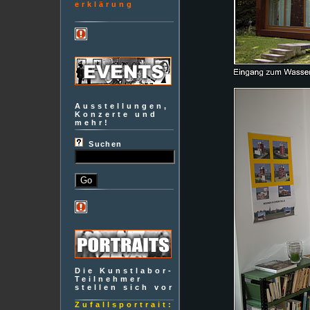
erklärung
Ausstellungen,
Konzerte und
mehr!
Suchen
Die Kunstlabor-
Teilnehmer
stellen sich vor
Zufallsportrait: