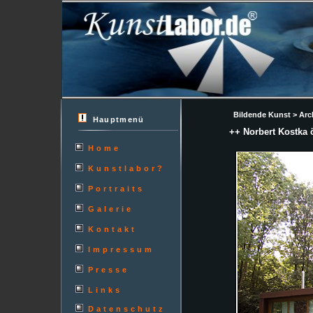
Bildende Kunst > Arch
Hauptmenü
++ Norbert Kostka ö
Home
Kunstlabor?
Portraits
Galerie
Kontakt
Impressum
Presse
Links
Datenschutz