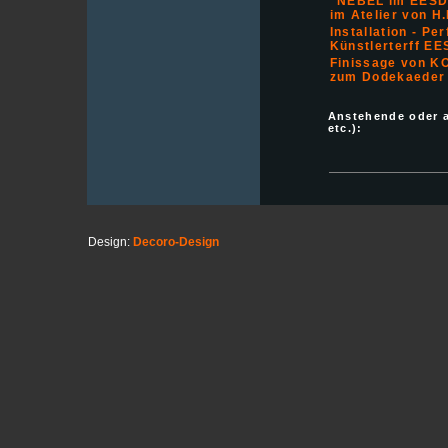
"NEBEL im EESD
im Atelier von H.
Installation - P
Künstlerterff E
Finissage von K
zum Dodekaeder
Anstehende oder 
etc.):
Design:
Decoro-Design