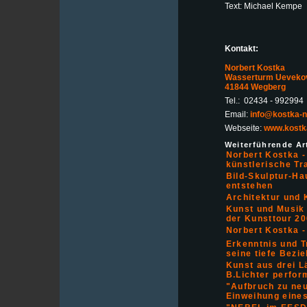
Text: Michael Kempe
Kontakt:
Norbert Kostka
Wasserturm Ueveko
41844 Wegberg
Tel.: 02434 - 992994
Email:
info@kostka-n
Webseite:
www.kostka
Weiterführende Art
Norbert Kostka 
künstlerische Tr
Bild-Skulptur-Ha
entstehen
Architektur und 
Kunst und Musik
der Kunsttour 2
Norbert Kostka
Erkenntnis und T
seine tiefe Bez
Kunst aus drei L
B.Lichter perfor
"Aufbruch zu ne
Einweihung eines