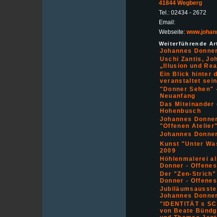
41844 Wegberg
Tel.: 02434 - 2672
Email:
Webseite:
www.johan
Weiterführende Art
Johannes Donner
Uschi Zantis, Joh
„Illusion und Re
Ein Blick hinter
veranstaltet sein
"Donner Sehen" -
Neuanfang
Das Miteinander
Hohenbusch
Johannes Donner
"Offenen Atelier
Johannes Donner 
Kunst "Unter Was
2009
Höhlenmalerei al
Donner - Offenes
Der "Zen-Strich"
Donner - Offenes
Jubiläumsausstel
Johannes Donne
"IDENTITÄT s SC
von Beate Bündge