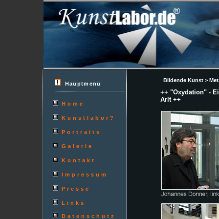
Bildende Kunst > Meta
Hauptmenü
++ "Oxydation" - E
Arlt ++
Home
Kunstlabor?
Portraits
Galerie
Kontakt
Impressum
Presse
Links
Datenschutz