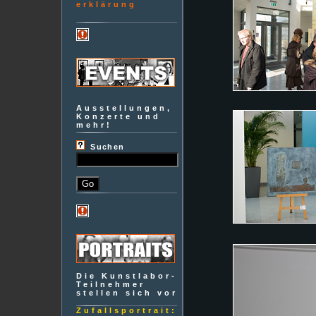
erklärung
Ausstellungen,
Konzerte und
mehr!
Suchen
Die Kunstlabor-
Teilnehmer
stellen sich vor
Zufallsportrait: