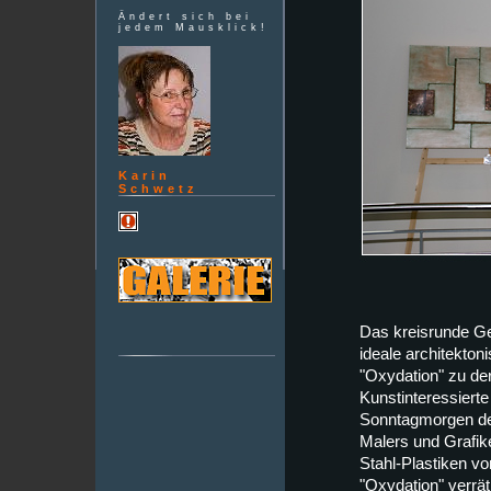
Ändert sich bei
jedem Mausklick!
Karin
Schwetz
Das kreisrunde Ge
ideale architekton
"Oxydation" zu der
Kunstinteressiert
Sonntagmorgen dem
Malers und Grafik
Stahl-Plastiken von 
"Oxydation" verrät