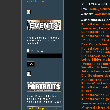
erklärung
Tel.: 0179-4645233
Email:
blank@t-onlin
Webseite:
www.kunst
Weiterführende Art
Kunstlabor.de au
Lumieres, Lümiä
Kunstlabor.de
Kunstlabor.de in
Ausstellungen,
17. /18. und 19 
Konzerte und
mehr!
Das Kunstlabor.d
Kunstlabor.de-Li
Suchen
Bilder in der Gal
Die Fotoaktion "E
keine Bilder meh
"Voltage Session
Veröffentlichun
Jetzt ist es raus
Die Gewinner der
Ausstellung der 
Kleinen" in Löve
Kunstlabor.de-Li
Bilder
Kunstlabor.de - L
Die Kunstlabor-
Teilnehmer
Kunstlabor.de ge
stellen sich vor
Lumières - das vi
Kunstlabor.d
Zufallsportrait: