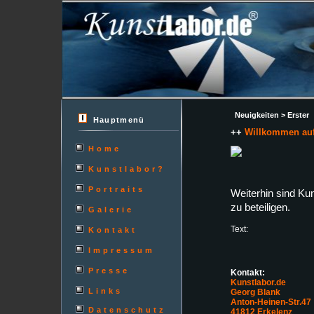
Neuigkeiten > Erster
Hauptmenü
++
Willkommen auf
Home
Kunstlabor?
Portraits
Weiterhin sind Kun
zu beteiligen.
Galerie
Text:
Kontakt
Impressum
Presse
Kontakt:
Kunstlabor.de
Links
Georg Blank
Anton-Heinen-Str.47
Datenschutz
41812 Erkelenz