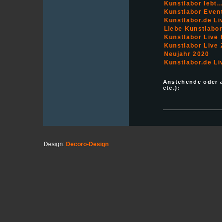
Kunstlabor lebt..
Kunstlabor Even
Kunstlabor.de L
Liebe Kunstlabo
Kunstlabor Live
Kunstlabor Live
Neujahr 2020
Kunstlabor.de Li
Anstehende oder 
etc.):
Design:
Decoro-Design