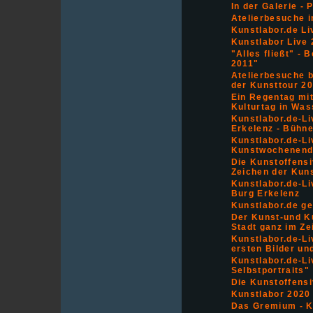
In der Galerie - 
Atelierbesuche 
Kunstlabor.de Li
Kunstlabor Live
"Alles fließt" -
2011"
Atelierbesuche 
der Kunsttour 2
Ein Regentag mit
Kulturtag in Wa
Kunstlabor.de-Li
Erkelenz - Bühn
Kunstlabor.de-Li
Kunstwochenende
Die Kunstoffens
Zeichen der Kun
Kunstlabor.de-Li
Burg Erkelenz
Kunstlabor.de ge
Der Kunst-und Ku
Stadt ganz im Ze
Kunstlabor.de-Li
ersten Bilder un
Kunstlabor.de-Li
Selbstportraits"
Die Kunstoffens
Kunstlabor 2020
Das Gremium - Ku