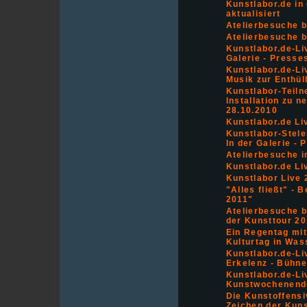
Kunstlabor.de in
aktualisiert
Atelierbesuche b
Atelierbesuche b
Kunstlabor.de-Li
Galerie - Presses
Kunstlabor.de-Liv
Musik zur Enthül
Kunstlabor-Teiln
Installation zu 
28.10.2010
Kunstlabor.de Li
Kunstlabor-Stele
In der Galerie - 
Atelierbesuche 
Kunstlabor.de Li
Kunstlabor Live 
"Alles fließt" -
2011"
Atelierbesuche 
der Kunsttour 2
Ein Regentag mit
Kulturtag in Wa
Kunstlabor.de-Li
Erkelenz - Bühn
Kunstlabor.de-Li
Kunstwochenende
Die Kunstoffensi
Zeichen der Kun