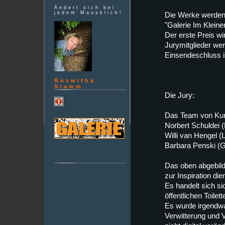
Ändert sich bei
jedem Mausklick!
Die Werke werden 
"Galerie Im Kleine
Der erste Preis wi
Jurymitglieder wer
Einsendeschluss i
Roswitha
Stamm
Die Jury:
Das Team von Kuns
Norbert Schuldei (
Willi van Hengel (L
Barbara Penski (Gal
Das oben abgebilde
zur Inspiration die
Es handelt sich si
öffentlichen Toilet
Es wurde irgendwa
Verwitterung und V