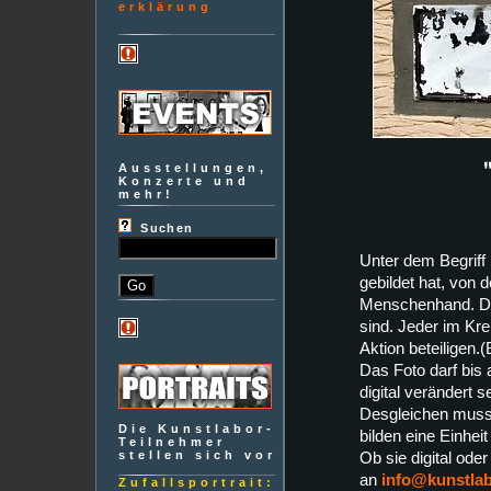
erklärung
Ausstellungen,
Konzerte und
mehr!
Suchen
Unter dem Begriff 
gebildet hat, von 
Menschenhand. De
sind. Jeder im Kr
Aktion beteiligen.(
Das Foto darf bis 
digital verändert se
Desgleichen muss I
Die Kunstlabor-
bilden eine Einhei
Teilnehmer
stellen sich vor
Ob sie digital oder
an
info@kunstlab
Zufallsportrait: