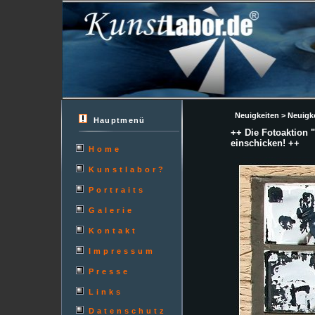
Neuigkeiten > Neuigk
Hauptmenü
++ Die Fotoaktion "
einschicken! ++
Home
Kunstlabor?
Portraits
Galerie
Kontakt
Impressum
Presse
Links
Datenschutz