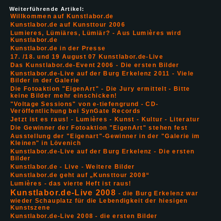
Weiterführende Artikel:
Willkommen auf Kunstlabor.de
Kunstlabor.de auf Kunsttour 2006
Lumieres, Lümiäres, Lümiär? - Aus Lumières wird
Kunstlabor.de
Kunstlabor.de in der Presse
17. /18. und 19 August 07 Kunstlabor.de-Live
Das Kunstlabor.de-Event 2006 - Die ersten Bilder
Kunstlabor.de-Live auf der Burg Erkelenz 2011 - Viele
Bilder in der Galerie
Die Fotoaktion "EigenArt" - Die Jury ermittelt - Bitte
keine Bilder mehr einschicken!
"Voltage Sessions" von e-tiefengrund - CD-
Veröffentlichung bei SynGate Records
Jetzt ist es raus! - Lumières - Kunst - Kultur - Literatur
Die Gewinner der Fotoaktion "EigenArt" stehen fest
Ausstellung der "Eigenart"-Gewinner in der "Galerie im
Kleinen" in Lövenich
Kunstlabor.de-Live auf der Burg Erkelenz - Die ersten
Bilder
Kunstlabor.de - Live - Weitere Bilder
Kunstlabor.de geht auf „Kunsttour 2008“
Lumières - das vierte Heft ist raus!
Kunstlabor.de-Live 2008
- die Burg Erkelenz war
wieder Schauplatz für die Lebendigkeit der hiesigen
Kunstszene
Kunstlabor.de-Live 2008 - die ersten Bilder