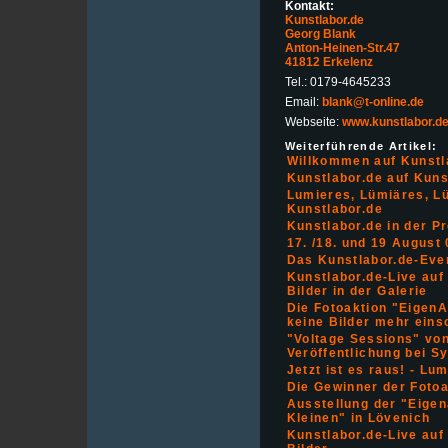
Kontakt:
Kunstlabor.de
Georg Blank
Anton-Heinen-Str.47
41812 Erkelenz
Tel.: 0179-4645233
Email:
blank@t-online.de
Webseite:
www.kunstlabor.d
Weiterführende Artikel:
Willkommen auf Kunstl
Kunstlabor.de auf Kuns
Lumieres, Lümiäres, L
Kunstlabor.de
Kunstlabor.de in der P
17. /18. und 19 August
Das Kunstlabor.de-Even
Kunstlabor.de-Live auf
Bilder in der Galerie
Die Fotoaktion "EigenAr
keine Bilder mehr eins
"Voltage Sessions" von
Veröffentlichung bei 
Jetzt ist es raus! - Lum
Die Gewinner der Fotoa
Ausstellung der "Eigen
Kleinen" in Lövenich
Kunstlabor.de-Live auf