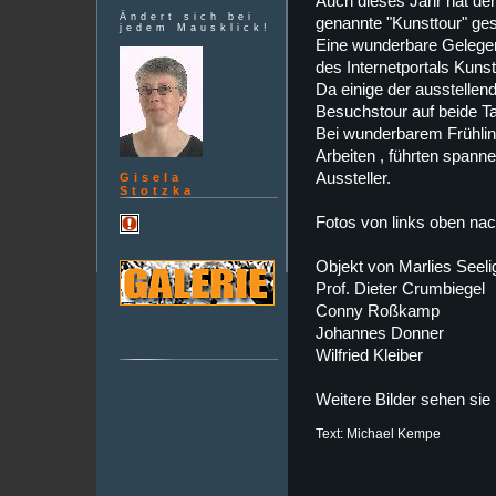
Auch dieses Jahr hat der
Ändert sich bei
genannte "Kunsttour" ges
jedem Mausklick!
Eine wunderbare Gelegenh
des Internetportals Kuns
Da einige der ausstellen
Besuchstour auf beide Tag
Bei wunderbarem Frühlin
Arbeiten , führten span
Aussteller.
Gisela
Stotzka
Fotos von links oben nac
Objekt von Marlies Seel
Prof. Dieter Crumbiegel
Conny Roßkamp
Johannes Donner
Wilfried Kleiber
Weitere Bilder sehen sie 
Text: Michael Kempe