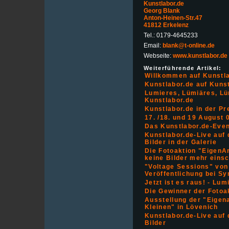
Kunstlabor.de
Georg Blank
Anton-Heinen-Str.47
41812 Erkelenz
Tel.: 0179-4645233
Email:
blank@t-online.de
Webseite:
www.kunstlabor.de
Weiterführende Artikel:
Willkommen auf Kunstl
Kunstlabor.de auf Kuns
Lumieres, Lümiäres, Lü
Kunstlabor.de
Kunstlabor.de in der P
17. /18. und 19 August 
Das Kunstlabor.de-Event
Kunstlabor.de-Live auf 
Bilder in der Galerie
Die Fotoaktion "EigenArt
keine Bilder mehr eins
"Voltage Sessions" von 
Veröffentlichung bei S
Jetzt ist es raus! - Lum
Die Gewinner der Fotoa
Ausstellung der "Eigena
Kleinen" in Lövenich
Kunstlabor.de-Live auf 
Bilder