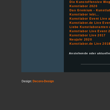
Die Kunstoffensive We
Kunstlabor 2020
Das Gremium - Kunstlab
Kunstlabor lebt...
Kunstlabor Event Live 
Kunstlabor.de Live Eve
Liebe Kunstlaboranten 
Kunstlabor Live Event 
Kunstlabor Live 2017
Neujahr 2020
Kunstlabor.de Live 201
Anstehende oder aktuell
Design:
Decoro-Design