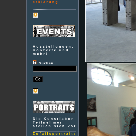
erklärung
Ausstellungen,
Konzerte und
mehr!
Suchen
Die Kunstlabor-
Teilnehmer
stellen sich vor
Zufallsportrait: