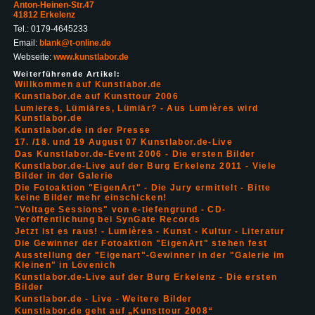
Anton-Heinen-Str.47
41812 Erkelenz
Tel.: 0179-4645233
Email:
blank@t-online.de
Webseite:
www.kunstlabor.de
Weiterführende Artikel:
Willkommen auf Kunstlabor.de
Kunstlabor.de auf Kunsttour 2006
Lumieres, Lümiäres, Lümiär? - Aus Lumières wird
Kunstlabor.de
Kunstlabor.de in der Presse
17. /18. und 19 August 07 Kunstlabor.de-Live
Das Kunstlabor.de-Event 2006 - Die ersten Bilder
Kunstlabor.de-Live auf der Burg Erkelenz 2011 - Viele
Bilder in der Galerie
Die Fotoaktion "EigenArt" - Die Jury ermittelt - Bitte
keine Bilder mehr einschicken!
"Voltage Sessions" von e-tiefengrund - CD-
Veröffentlichung bei SynGate Records
Jetzt ist es raus! - Lumières - Kunst - Kultur - Literatur
Die Gewinner der Fotoaktion "EigenArt" stehen fest
Ausstellung der "Eigenart"-Gewinner in der "Galerie im
Kleinen" in Lövenich
Kunstlabor.de-Live auf der Burg Erkelenz - Die ersten
Bilder
Kunstlabor.de - Live - Weitere Bilder
Kunstlabor.de geht auf „Kunsttour 2008“