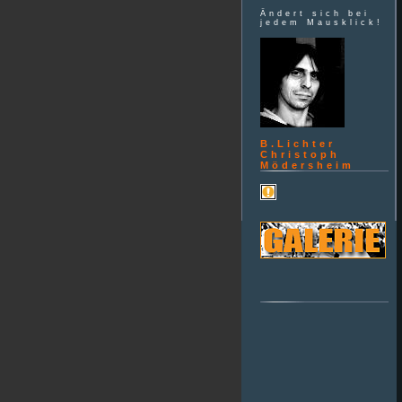
Ändert sich bei
jedem Mausklick!
B.Lichter
Christoph
Mödersheim