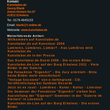
Kontakt:
Kunstlabor.de
Georg Blank
Anton-Heinen-Str.47
41812 Erkelenz
Tel.: 0179-4645233
Email:
blank@t-online.de
Webseite:
www.kunstlabor.de
Weiterführende Artikel:
Willkommen auf Kunstlabor.de
Kunstlabor.de auf Kunsttour 2006
Lumieres, Lümiäres, Lümiär? - Aus Lumières wird
Kunstlabor.de
Kunstlabor.de in der Presse
Das Kunstlabor.de-Event 2006 - Die ersten Bilder
Kunstlabor.de-Live auf der Burg Erkelenz 2011 - Viele
Bilder in der Galerie
Die Fotoaktion "EigenArt" - Die Jury ermittelt - Bitte
keine Bilder mehr einschicken!
"Voltage Sessions" von e-tiefengrund - CD-
Veröffentlichung bei SynGate Records
Jetzt ist es raus! - Lumières - Kunst - Kultur - Literatur
Die Gewinner der Fotoaktion "EigenArt" stehen fest
Ausstellung der "Eigenart"-Gewinner in der "Galerie im
Kleinen" in Lövenich
Kunstlabor.de-Live auf der Burg Erkelenz - Die ersten
Bilder