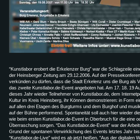
“Kunstlabor erobert die Erkelenzer Burg” war die Schlagzeile ein
der Heinsberger Zeitung am 29.12.2006. Auf der Pressekonferenz
verkünden zu dürfen, dass die Stadt Erkelenz uns die Burg als V
das zweite Kunstlabor.de-Event angeboten hat. Am 17. 18. 19 
dieses Jahr wieder Teilnehmer von Kunstlabor.de, dem Internetpo
Kultur im Kreis Heinsberg, ihr Können demonstrieren: in Form e
auf allen drei Etagen des Burgturms und dem Burghof und musikal
auf der Bühne performend. Spontaneität soll auch hier wieder die
wie beim ersten Kunstlabor.de-Event in Oberbruch für die eine o
Überraschung sorgen. “Das Kunstlabor.de-Event” war der Arbeitst
Grund der spontanen Verwirklichung des Events letztes Jahr bis 
“Kunstlabor.de-Live” wird es ab jetzt heißen. “Aus der digitalen We